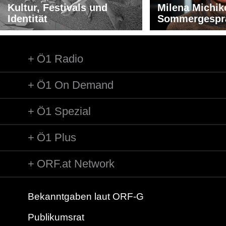
Kultur, Festivals und
Milena Michik
Identität
Sommergespr
Ö1 Radio
Ö1 On Demand
Ö1 Spezial
Ö1 Plus
ORF.at Network
Bekanntgaben laut ORF-G
Publikumsrat