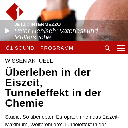
JETZT: INTERMEZZO
Peter Henisch: Vaterlast und
Muttersuche
Ö1 SOUND
PROGRAMM
WISSEN AKTUELL
Überleben in der
Eiszeit,
Tunneleffekt in der
Chemie
Studie: So überlebten Europäer:innen das Eiszeit-
Maximum, Weltpremiere: Tunneleffekt in der