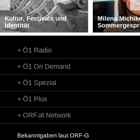
Kultur, Festivals und
Milena Michik
Identität
Sommergespr
Ö1 Radio
Ö1 On Demand
Ö1 Spezial
Ö1 Plus
ORF.at Network
Bekanntgaben laut ORF-G