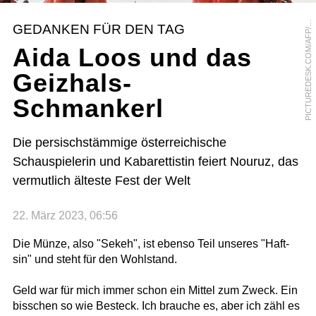
I
C
T
U
R
E
D
E
S
K
.
C
O
M
/
A
F
P
V
A
C
H
E
S
L
A
V
O
S
E
L
E
D
K
P
Y
O
GEDANKEN FÜR DEN TAG
/
Aida Loos und das
Geizhals-
Schmankerl
Die persischstämmige österreichische
Schauspielerin und Kabarettistin feiert Nouruz, das
vermutlich älteste Fest der Welt
22. März 2023, 06:56
Die Münze, also "Sekeh", ist ebenso Teil unseres "Haft-
sin" und steht für den Wohlstand.
Geld war für mich immer schon ein Mittel zum Zweck. Ein
bisschen so wie Besteck. Ich brauche es, aber ich zähl es