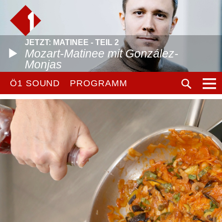
JETZT: MATINEE - TEIL 2
Mozart-Matinee mit González-
Monjas
Ö1 SOUND
PROGRAMM