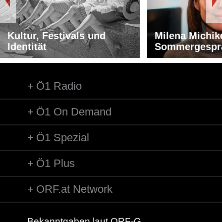
Kultur, Festivals und
Milena Michik
Identität
Sommergespr
Ö1 Radio
Ö1 On Demand
Ö1 Spezial
Ö1 Plus
ORF.at Network
Bekanntgaben laut ORF-G