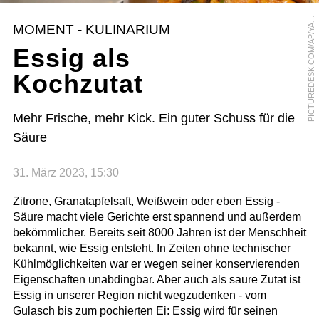
I
C
T
U
R
E
D
E
S
K
.
C
O
M
/
A
P
/
Y
S
U
S
H
I
W
A
D
P
A
MOMENT - KULINARIUM
A
Essig als
Kochzutat
Mehr Frische, mehr Kick. Ein guter Schuss für die
Säure
31. März 2023, 15:30
Zitrone, Granatapfelsaft, Weißwein oder eben Essig -
Säure macht viele Gerichte erst spannend und außerdem
bekömmlicher. Bereits seit 8000 Jahren ist der Menschheit
bekannt, wie Essig entsteht. In Zeiten ohne technischer
Kühlmöglichkeiten war er wegen seiner konservierenden
Eigenschaften unabdingbar. Aber auch als saure Zutat ist
Essig in unserer Region nicht wegzudenken - vom
Gulasch bis zum pochierten Ei: Essig wird für seinen