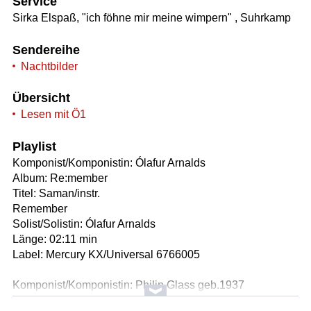
Service
Sirka Elspaß, "ich föhne mir meine wimpern" , Suhrkamp
Sendereihe
Nachtbilder
Übersicht
Lesen mit Ö1
Playlist
Komponist/Komponistin: Ólafur Arnalds
Album: Re:member
Titel: Saman/instr.
Remember
Solist/Solistin: Ólafur Arnalds
Länge: 02:11 min
Label: Mercury KX/Universal 6766005
Komponist/Komponistin: Philip Glass geb.1937
Album: KRONOS QUARTET PERFORMS PHILIP