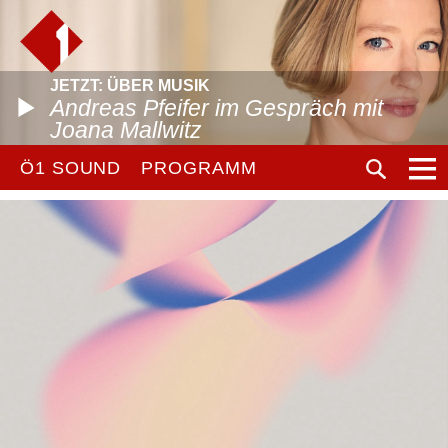
JETZT: ÜBER MUSIK
Andreas Pfeifer im Gespräch mit
Joana Mallwitz
Ö1 SOUND
PROGRAMM