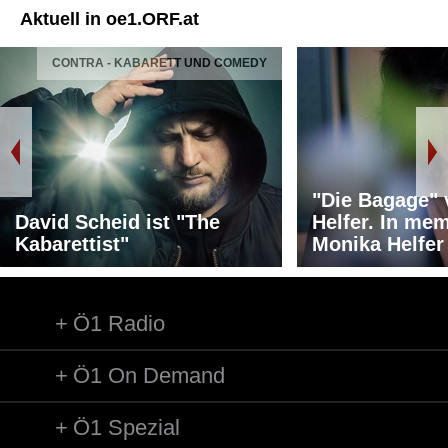
Aktuell in oe1.ORF.at
CONTRA - KABARETT UND COMEDY
"Die Bagage"
David Scheid ist "The
Helfer. In me
Kabarettist"
Monika Helfer
Ö1 Radio
Ö1 On Demand
Ö1 Spezial