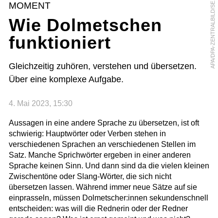
P
A
/
D
P
A
-
Z
E
N
T
R
A
L
B
I
L
D
/
S
B
A
S
T
I
A
N
K
A
H
N
E
R
MOMENT
E
Wie Dolmetschen
funktioniert
Gleichzeitig zuhören, verstehen und übersetzen.
Über eine komplexe Aufgabe.
4. Mai 2023, 15:30
Aussagen in eine andere Sprache zu übersetzen, ist oft
schwierig: Hauptwörter oder Verben stehen in
verschiedenen Sprachen an verschiedenen Stellen im
Satz. Manche Sprichwörter ergeben in einer anderen
Sprache keinen Sinn. Und dann sind da die vielen kleinen
Zwischentöne oder Slang-Wörter, die sich nicht
übersetzen lassen. Während immer neue Sätze auf sie
einprasseln, müssen Dolmetscher:innen sekundenschnell
entscheiden: was will die Rednerin oder der Redner