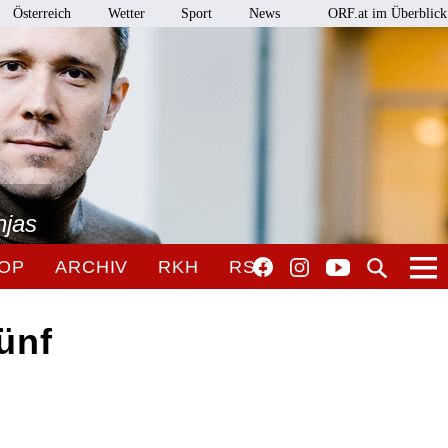
Österreich
Wetter
Sport
News
ORF.at im Überblick
njas
OP
ARCHIV
RKH
RSO
ünf