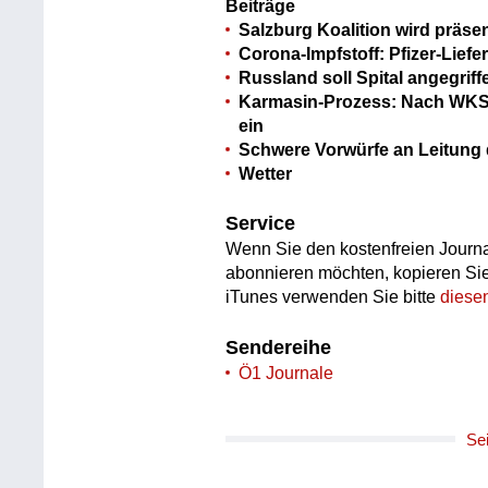
Beiträge
Salzburg Koalition wird präsen
Corona-Impfstoff: Pfizer-Lief
Russland soll Spital angegrif
Karmasin-Prozess: Nach WKSTA
ein
Schwere Vorwürfe an Leitung
Wetter
Service
Wenn Sie den kostenfreien Journa
abonnieren möchten, kopieren Si
iTunes verwenden Sie bitte
diese
Sendereihe
Ö1 Journale
Se