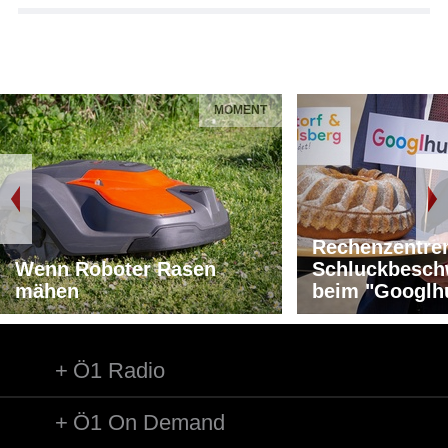
MOMENT
Rechenzentre
Wenn Roboter Rasen
Schluckbesch
mähen
beim "Googlh
Ö1 Radio
Ö1 On Demand