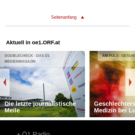
Seitenanfang
Aktuell in oe1.ORF.at
DOUBLECHECK - DAS Ö1
AM PULS - GESUN
MEDIENMAGAZIN
Die letzte journalistische
Geschlechters
Meile
Medizin bei L
Ö1 Radio