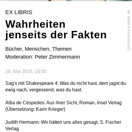
R
F
/
U
R
S
U
L
A
H
U
M
M
E
L
-
B
R
G
E
O
R
EX LIBRIS
E
Wahrheiten
jenseits der Fakten
Bücher, Menschen, Themen
Moderation: Peter Zimmermann
28. Mai 2023, 16:00
Sag's mit Shakespeare 4: Was du nicht hast, dem jagst du
ewig nach, vergessend, was du hast.
Alba de Céspedes: Aus ihrer Sicht, Roman, Insel Verlag
(Übersetzung: Karin Krieger)
Judith Hermann: Wir hätten uns alles gesagt, S. Fischer
Verlag