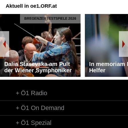
Aktuell in oe1.ORF.at
BREGENZER FESTSPIELE 2026
Dalia Stasevska am Pult
In memoriam 
der Wiener Symphoniker
Helfer
Ö1 Radio
Ö1 On Demand
Ö1 Spezial