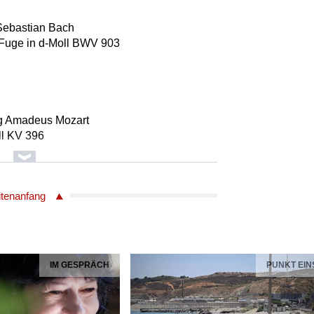
Sebastian Bach
 Fuge in d-Moll BWV 903
g Amadeus Mozart
ll KV 396
itenanfang
 Chopin
IM GESPRÄCH
PUNKT EIN
ndelssohn Bartholdy