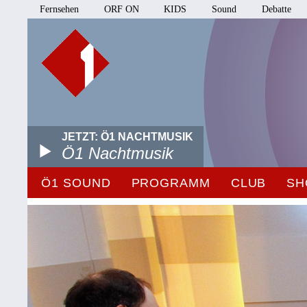
Fernsehen
ORF ON
KIDS
Sound
Debatte
JETZT: Ö1 NACHTMUSIK
Ö1 Nachtmusik
Ö1 SOUND
PROGRAMM
CLUB
SH