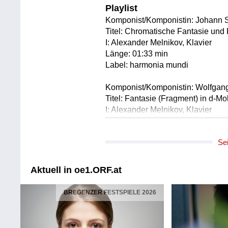
Playlist
Komponist/Komponistin: Johann 
Titel: Chromatische Fantasie und
I: Alexander Melnikov, Klavier
Länge: 01:33 min
Label: harmonia mundi
Komponist/Komponistin: Wolfgan
Titel: Fantasie (Fragment) in d-Mo
I: Alexander Melnikov, Klavier
Länge: 02:54 min
Label: harmonia mundi
Se
Komponist/Komponistin: Frédéric
Titel: Fantasie in f-Moll op. 49
Aktuell in oe1.ORF.at
I: Alexander Melnikov
Länge: 02:02 min
BREGENZER FESTSPIELE 2026
Label: harmonia mundi
Komponist/Komponistin: Felix Me