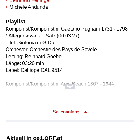
Bernhard Fellinger
Michele Andunda
Playlist
Komponist/Komponistin: Gaetano Pugnani 1731 - 1798
* Allegro assai - 1.Satz (00:03:27)
Titel: Sinfonia in G-Dur
Orchester: Orchestre des Pays de Savoie
Leitung: Reinhard Goebel
Länge: 03:26 min
Label: Calliope CAL 9514
Komponist/Komponistin: Amy Beach 1867 - 1944
Titel: Nr.1 Menuett (00:02:18)
Gesamttitel: Kinderalbum / Children's Album op.36 - für
Klavier
Solist/Solistin: Kirsten Johnson
Seitenanfang
Länge: 02:18 min
Label: Guild GMCD 7329
Aktuell in oe1.ORF.at
Komponist/Komponistin: Franz Benda 1709 - 1786