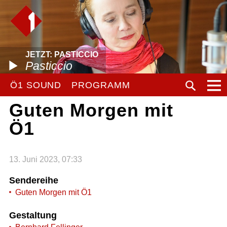
JETZT: PASTICCIO
Pasticcio
Ö1 SOUND
PROGRAMM
Guten Morgen mit
Ö1
13. Juni 2023, 07:33
Sendereihe
Guten Morgen mit Ö1
Gestaltung