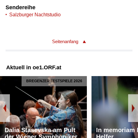
Sendereihe
Salzburger Nachtstudio
Seitenanfang
Aktuell in oe1.ORF.at
BREGENZER FESTSPIELE 2026
Dalia Stasevska am Pult
In memoriam 
der Wiener Symphoniker
Helfer