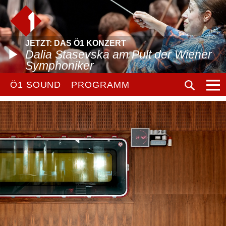
JETZT: DAS Ö1 KONZERT
Dalia Stasevska am Pult der Wiener
Symphoniker
Ö1 SOUND
PROGRAMM