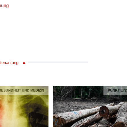
chung
itenanfang
 GESUNDHEIT UND MEDIZIN
PUNKT EIN