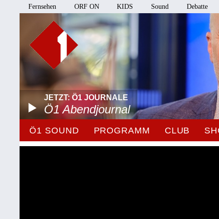
Fernsehen
ORF ON
KIDS
Sound
Debatte
JETZT: Ö1 JOURNALE
Ö1 Abendjournal
Ö1 SOUND
PROGRAMM
CLUB
SH