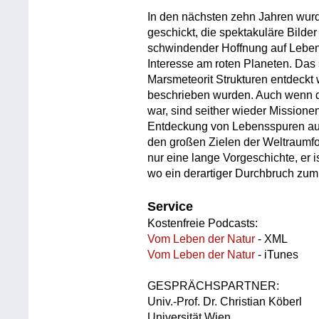
In den nächsten zehn Jahren wur
geschickt, die spektakuläre Bilder
schwindender Hoffnung auf Lebe
Interesse am roten Planeten. Das s
Marsmeteorit Strukturen entdeckt w
beschrieben wurden. Auch wenn d
war, sind seither wieder Missione
Entdeckung von Lebensspuren au
den großen Zielen der Weltraumfo
nur eine lange Vorgeschichte, er i
wo ein derartiger Durchbruch zumi
Service
Kostenfreie Podcasts:
Vom Leben der Natur
- XML
Vom Leben der Natur
- iTunes
GESPRÄCHSPARTNER:
Univ.-Prof. Dr. Christian Köberl
Universität Wien