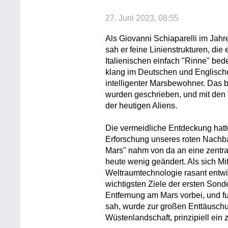
27. Juni 2023, 08:55
Als Giovanni Schiaparelli im Jahr
sah er feine Linienstrukturen, die
Italienischen einfach "Rinne" bede
klang im Deutschen und Englisc
intelligenter Marsbewohner. Das 
wurden geschrieben, und mit den
der heutigen Aliens.
Die vermeidliche Entdeckung hatt
Erforschung unseres roten Nachb
Mars" nahm von da an eine zentral
heute wenig geändert. Als sich Mi
Weltraumtechnologie rasant entwi
wichtigsten Ziele der ersten Sond
Entfernung am Mars vorbei, und f
sah, wurde zur großen Enttäuschu
Wüstenlandschaft, prinzipiell ein