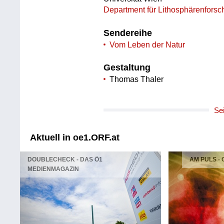
Department für Lithosphärenfors
Sendereihe
Vom Leben der Natur
Gestaltung
Thomas Thaler
Se
Aktuell in oe1.ORF.at
DOUBLECHECK - DAS Ö1
AM PULS -
MEDIENMAGAZIN