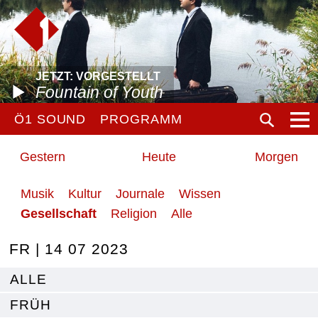
JETZT: VORGESTELLT
Fountain of Youth
Ö1 SOUND
PROGRAMM
Gestern
Heute
Morgen
Musik
Kultur
Journale
Wissen
Gesellschaft
Religion
Alle
FR | 14 07 2023
ALLE
FRÜH