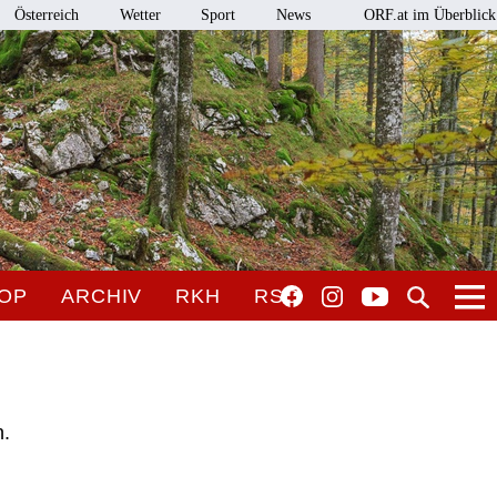
Österreich
Wetter
Sport
News
ORF.at im Überblick
OP
ARCHIV
RKH
RSO
n.