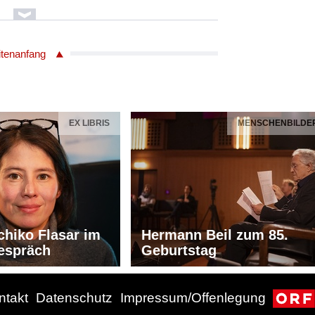
jnik
itenanfang
nd
EX LIBRIS
MENSCHENBILDE
Paganini/1782 - 1840
LER
str. / Jazz Bearbeitung
sted Pedersen /Bass m.Begl.
Kock Hansen /Piano
els Henning ORSTED PEDERSON/26.5.1946
chiko Flasar im
Hermann Beil zum 85.
espräch
Geburtstag
662/2310910
ntakt
Datenschutz
Impressum/Offenlegung
lsen/1865 - 1931