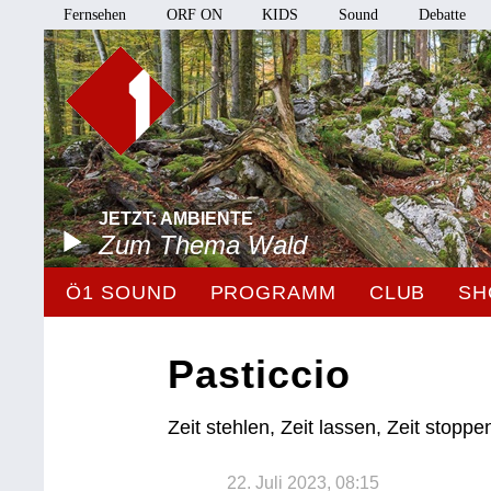
Fernsehen
ORF ON
KIDS
Sound
Debatte
JETZT: AMBIENTE
Zum Thema Wald
Ö1 SOUND
PROGRAMM
CLUB
SH
Pasticcio
Zeit stehlen, Zeit lassen, Zeit stoppe
22. Juli 2023, 08:15