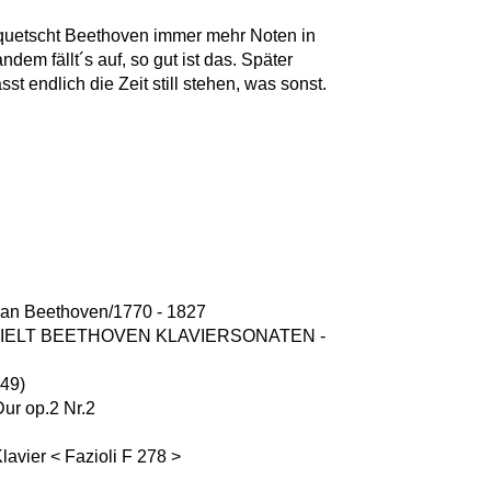
 quetscht Beethoven immer mehr Noten in
em fällt´s auf, so gut ist das. Später
st endlich die Zeit still stehen, was sonst.
van Beethoven/1770 - 1827
IELT BEETHOVEN KLAVIERSONATEN -
:49)
-Dur op.2 Nr.2
Klavier < Fazioli F 278 >