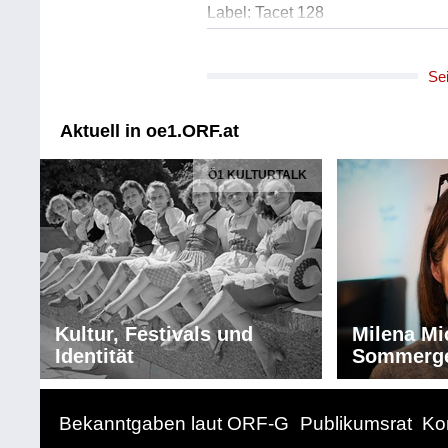
Label: Tacet 128
Komponist/Komponistin: Maja Oso
Se
Album: Crne Voda
Titel: Cas na prodaj
Ausführende: Maja Osojnik & Ba
Aktuell in oe1.ORF.at
Länge: 03:09 min
Label: Maja Osojnik
Ö1 KULTURTALK
Komponist/Komponistin: Niccolo 
Album: THE ETERNAL TRAVEL
Titel: Moto perpetuo (Prologue)/in
Solist/Solistin: Niels Henning Or
Ausführender/Ausführende: Ole 
Ausführender/Ausführende: Ni
Kultur, Festivals und
Milena Mi
Osted - 20.4.2005 Kopenhagen
Identität
Sommerg
Länge: 00:52 min
Label: Pablo/Echo Zyx OJCCD 9
Bekanntgaben laut ORF-G
Publikumsrat
Ko
Komponist/Komponistin: Carl Nie