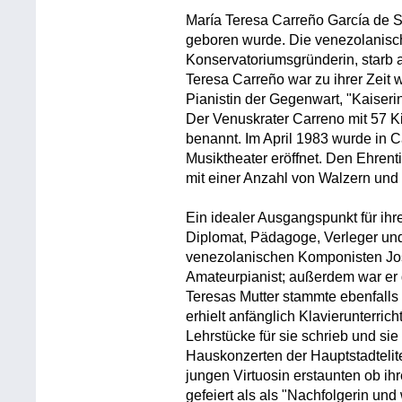
María Teresa Carreño García de 
geboren wurde. Die venezolanisch
Konservatoriumsgründerin, starb 
Teresa Carreño war zu ihrer Zeit 
Pianistin der Gegenwart, "Kaiser
Der Venuskrater Carreno mit 57 K
benannt. Im April 1983 wurde in 
Musiktheater eröffnet. Den Ehrenti
mit einer Anzahl von Walzern un
Ein idealer Ausgangspunkt für ihre
Diplomat, Pädagoge, Verleger und 
venezolanischen Komponisten Jo
Amateurpianist; außerdem war er 
Teresas Mutter stammte ebenfalls
erhielt anfänglich Klavierunterric
Lehrstücke für sie schrieb und s
Hauskonzerten der Hauptstadtelite 
jungen Virtuosin erstaunten ob ih
gefeiert als als "Nachfolgerin un