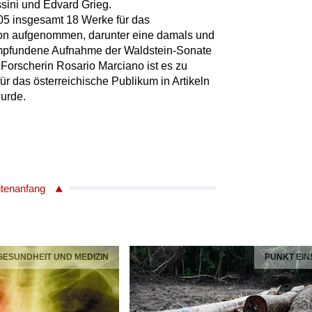
sini und Edvard Grieg.
905 insgesamt 18 Werke für das
on aufgenommen, darunter eine damals und
 empfundene Aufnahme der Waldstein-Sonate
Forscherin Rosario Marciano ist es zu
r das österreichische Publikum in Artikeln
urde.
itenanfang
 GESUNDHEIT UND MEDIZIN
PUNKT EIN