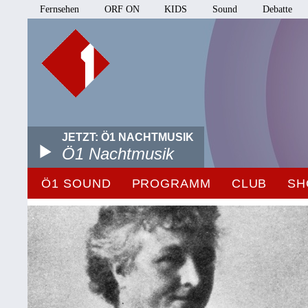
Fernsehen
ORF ON
KIDS
Sound
Debatte
JETZT: Ö1 NACHTMUSIK
Ö1 Nachtmusik
Ö1 SOUND
PROGRAMM
CLUB
SH