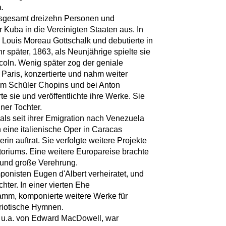
a.
insgesamt dreizehn Personen und
Kuba in die Vereinigten Staaten aus. In
i Louis Moreau Gottschalk und debutierte in
hr später, 1863, als Neunjährige spielte sie
oln. Wenig später zog der geniale
aris, konzertierte und nahm weiter
nem Schüler Chopins und bei Anton
e sie und veröffentlichte ihre Werke. Sie
ner Tochter.
als seit ihrer Emigration nach Venezuela
 eine italienische Oper in Caracas
erin auftrat. Sie verfolgte weitere Projekte
toriums. Eine weitere Europareise brachte
n und große Verehrung.
mponisten Eugen d'Albert verheiratet, und
ter. In einer vierten Ehe
damm, komponierte weitere Werke für
atriotische Hymnen.
n u.a. von Edward MacDowell, war