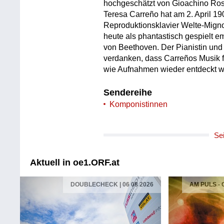
hochgeschätzt von Gioachino Ros
Teresa Carreño hat am 2. April 1
Reproduktionsklavier Welte-Mign
heute als phantastisch gespielt
von Beethoven. Der Pianistin und 
verdanken, dass Carreños Musik fü
wie Aufnahmen wieder entdeckt w
Sendereihe
Komponistinnen
Se
Aktuell in oe1.ORF.at
DOUBLECHECK | 06 08 2026
AM PULS -