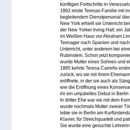
künftigen Fortschritts in Venezuel
1862 reiste Teresas Familie mit 
begleitendem Dienstpersonal über 
New York erhielt sie Unterricht be
der New Yorker Irving Hall; ein Ja
im Weißen Haus vor Abraham Linc
Teenager nach Spanien und nach P
Unterricht, unter anderem bei ei
Rubinstein. Schon jetzt komponiert
wurde Mutter eines Sohnes und ei
1885 kehrte Teresa Carreño erstm
zurück, wo sie mit ihrem Ehemann
eröffnete, in der sie auch als Säng
wie die Eröffnung eines Konserva
ihr ein umjubeltes Debut in Berli
In dritter Ehe war sie mit dem Ko
wurde nochmals Mutter zweier Töch
lebte sie in Berlin am Kurfürsten
Klavier, für Streichquartett und p
Sie wurde eine gesuchte Lehreri