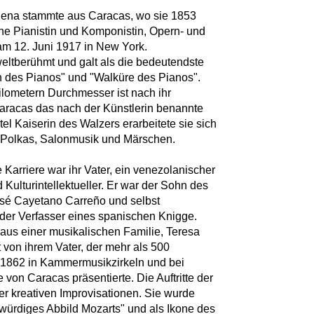
Sena stammte aus Caracas, wo sie 1853
e Pianistin und Komponistin, Opern- und
am 12. Juni 1917 in New York.
weltberühmt und galt als die bedeutendste
in des Pianos" und "Walküre des Pianos".
ilometern Durchmesser ist nach ihr
Caracas das nach der Künstlerin benannte
tel Kaiserin des Walzers erarbeitete sie sich
d Polkas, Salonmusik und Märschen.
 Karriere war ihr Vater, ein venezolanischer
Kulturintellektueller. Er war der Sohn des
sé Cayetano Carreño und selbst
der Verfasser eines spanischen Knigge.
 aus einer musikalischen Familie, Teresa
ht von ihrem Vater, der mehr als 500
ie 1862 in Kammermusikzirkeln und bei
von Caracas präsentierte. Die Auftritte der
rer kreativen Improvisationen. Sie wurde
d würdiges Abbild Mozarts" und als Ikone des