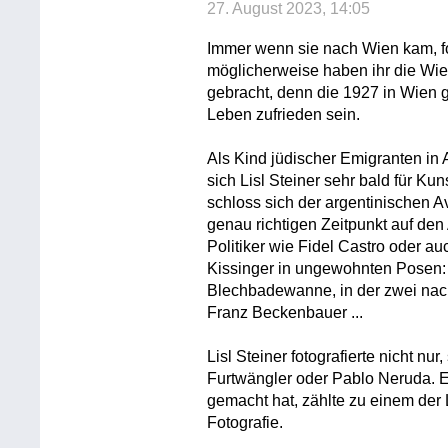
27. August 2023, 14:05
Immer wenn sie nach Wien kam, fot
möglicherweise haben ihr die Wie
gebracht, denn die 1927 in Wien g
Leben zufrieden sein.
Als Kind jüdischer Emigranten in 
sich Lisl Steiner sehr bald für Kun
schloss sich der argentinischen A
genau richtigen Zeitpunkt auf de
Politiker wie Fidel Castro oder 
Kissinger in ungewohnten Posen: K
Blechbadewanne, in der zwei nackt
Franz Beckenbauer ...
Lisl Steiner fotografierte nicht nu
Furtwängler oder Pablo Neruda. E
gemacht hat, zählte zu einem der 
Fotografie.