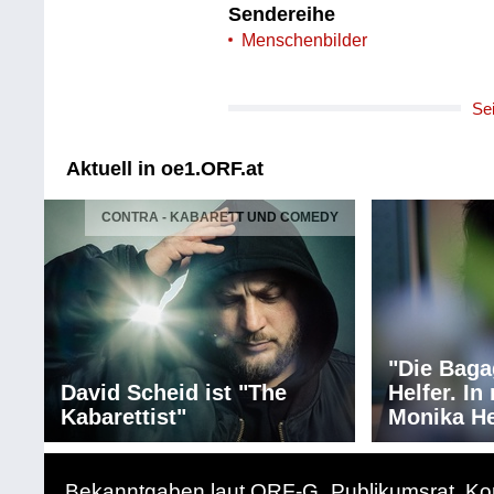
Sendereihe
Menschenbilder
Se
Aktuell in oe1.ORF.at
CONTRA - KABARETT UND COMEDY
"Die Baga
David Scheid ist "The
Helfer. I
Kabarettist"
Monika He
Bekanntgaben laut ORF-G
Publikumsrat
Ko