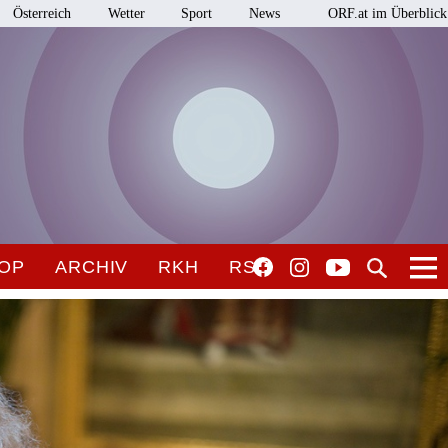
Österreich
Wetter
Sport
News
ORF.at im Überblick
OP
ARCHIV
RKH
RSO