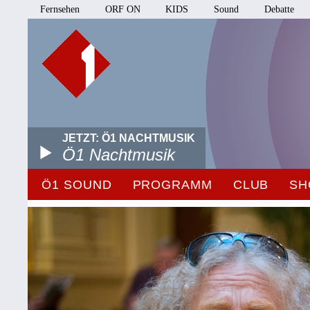
Fernsehen
ORF ON
KIDS
Sound
Debatte
JETZT: Ö1 NACHTMUSIK
Ö1 Nachtmusik
Ö1 SOUND
PROGRAMM
CLUB
SH