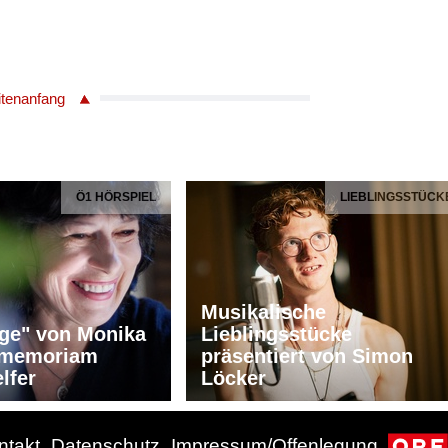
itenanfang
Ö1 HÖRSPIEL
LIEBLINGSSTÜCK
Musikalische
ge" von Monika
Lieblingsstücke
n memoriam
präsentiert von Simon
lfer
Löcker
ntakt
Datenschutz
Impressum/Offenlegung