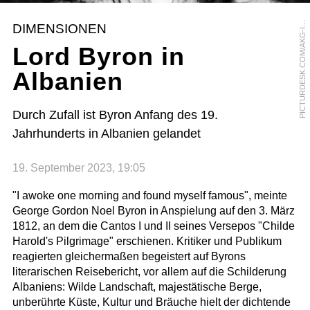
I
C
T
U
R
D
E
S
K
.
C
O
M
/
A
K
G
-
A
G
E
P
M
S
DIMENSIONEN
I
Lord Byron in
Albanien
Durch Zufall ist Byron Anfang des 19.
Jahrhunderts in Albanien gelandet
19. September 2023, 19:05
"I awoke one morning and found myself famous", meinte
George Gordon Noel Byron in Anspielung auf den 3. März
1812, an dem die Cantos I und II seines Versepos "Childe
Harold's Pilgrimage" erschienen. Kritiker und Publikum
reagierten gleichermaßen begeistert auf Byrons
literarischen Reisebericht, vor allem auf die Schilderung
Albaniens: Wilde Landschaft, majestätische Berge,
unberührte Küste, Kultur und Bräuche hielt der dichtende