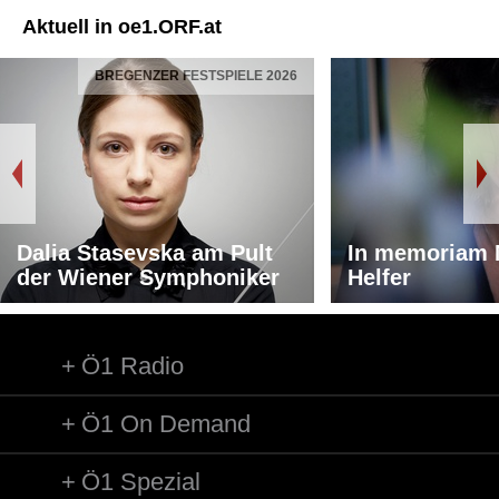
Aktuell in oe1.ORF.at
BREGENZER FESTSPIELE 2026
Dalia Stasevska am Pult
In memoriam 
der Wiener Symphoniker
Helfer
Ö1 Radio
Ö1 On Demand
Ö1 Spezial