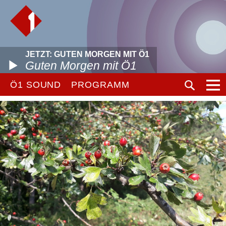
JETZT: GUTEN MORGEN MIT Ö1
Guten Morgen mit Ö1
Ö1 SOUND
PROGRAMM