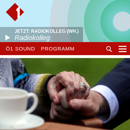
JETZT: RADIOKOLLEG (WH.)
Radiokolleg
Ö1 SOUND
PROGRAMM