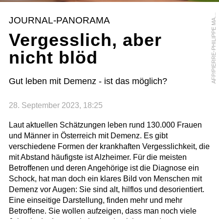
F
P
/
P
I
E
R
R
E
-
P
H
I
L
I
P
P
E
M
R
C
O
A
U
JOURNAL-PANORAMA
A
Vergesslich, aber
nicht blöd
Gut leben mit Demenz - ist das möglich?
28. September 2023, 18:25
Laut aktuellen Schätzungen leben rund 130.000 Frauen
und Männer in Österreich mit Demenz. Es gibt
verschiedene Formen der krankhaften Vergesslichkeit, die
mit Abstand häufigste ist Alzheimer. Für die meisten
Betroffenen und deren Angehörige ist die Diagnose ein
Schock, hat man doch ein klares Bild von Menschen mit
Demenz vor Augen: Sie sind alt, hilflos und desorientiert.
Eine einseitige Darstellung, finden mehr und mehr
Betroffene. Sie wollen aufzeigen, dass man noch viele