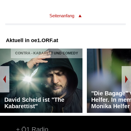
Seitenanfang
Aktuell in oe1.ORF.at
CONTRA - KABARETT UND COMEDY
"Die Bagage"
David Scheid ist "The
Helfer. In me
Kabarettist"
Monika Helfer
Ö1 Radio