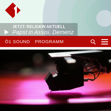
JETZT: RELIGION AKTUELL
Papst in Assisi, Demenz
Ö1 SOUND
PROGRAMM