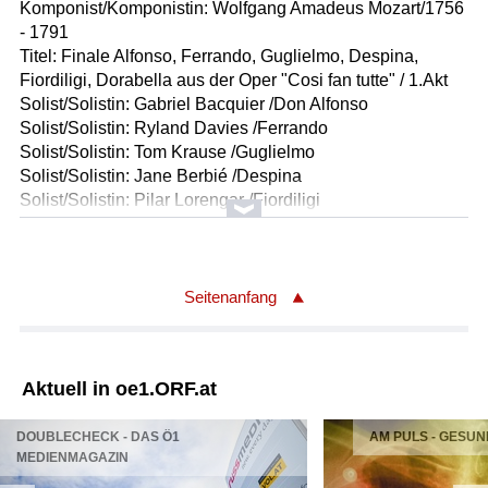
Komponist/Komponistin: Wolfgang Amadeus Mozart/1756
- 1791
Titel: Finale Alfonso, Ferrando, Guglielmo, Despina,
Fiordiligi, Dorabella aus der Oper "Cosi fan tutte" / 1.Akt
Solist/Solistin: Gabriel Bacquier /Don Alfonso
Solist/Solistin: Ryland Davies /Ferrando
Solist/Solistin: Tom Krause /Guglielmo
Solist/Solistin: Jane Berbié /Despina
Solist/Solistin: Pilar Lorengar /Fiordiligi
Solist/Solistin: Teresa Berganza /Dorabella
Orchester: London Philharmonic Orchestra
Leitung: Sir Georg Solti
Länge: 09:53 min
Seitenanfang
Label: Decca 4301012 (3 CD)
Komponist/Komponistin: Wolfgang Amadeus Mozart/1756
Aktuell in oe1.ORF.at
- 1791
Titel: Szene und Duett Zerlina - Leporello aus der Oper
DOUBLECHECK - DAS Ö1
AM PULS - GESUN
"Don Giovanni" / 2.Akt (CD01/10449/16-17_H)
MEDIENMAGAZIN
Solist/Solistin: Helen Donath /Zerlina
Solist/Solistin: Geraint Evans /Leporello