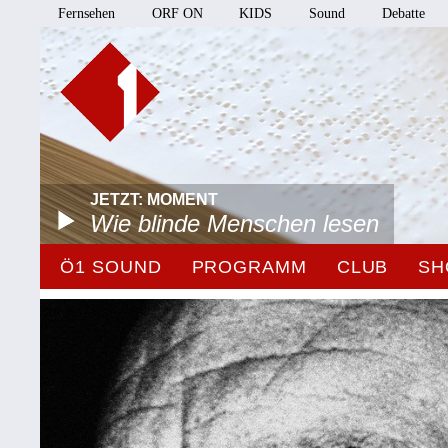
Fernsehen
ORF ON
KIDS
Sound
Debatte
JETZT: MOMENT
Wie blinde Menschen lesen
Ö1 SOUND
PROGRAMM
CLUB
SH