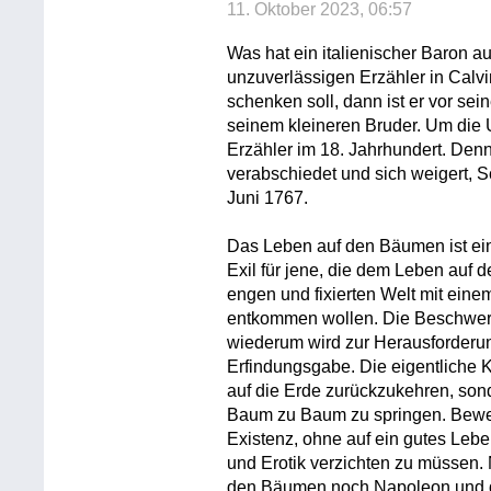
11. Oktober 2023, 06:57
Was hat ein italienischer Baron
unzuverlässigen Erzähler in Cal
schenken soll, dann ist er vor sein
seinem kleineren Bruder. Um die U
Erzähler im 18. Jahrhundert. Denn
verabschiedet und sich weigert, 
Juni 1767.
Das Leben auf den Bäumen ist ein
Exil für jene, die dem Leben auf 
engen und fixierten Welt mit ein
entkommen wollen. Die Beschwer
wiederum wird zur Herausforderun
Erfindungsgabe. Die eigentliche K
auf die Erde zurückzukehren, sond
Baum zu Baum zu springen. Bewegl
Existenz, ohne auf ein gutes Lebe
und Erotik verzichten zu müssen. 
den Bäumen noch Napoleon und di