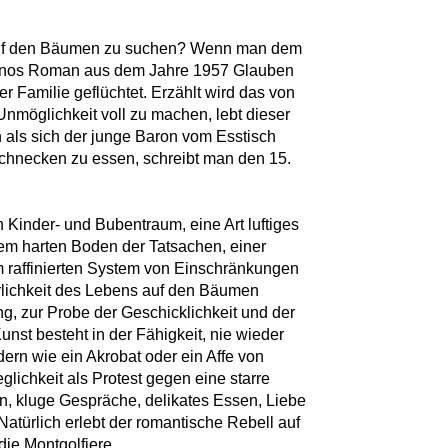
 auf den Bäumen zu suchen? Wenn man dem
vinos Roman aus dem Jahre 1957 Glauben
er Familie geflüchtet. Erzählt wird das von
nmöglichkeit voll zu machen, lebt dieser
 als sich der junge Baron vom Esstisch
Schnecken zu essen, schreibt man den 15.
 Kinder- und Bubentraum, eine Art luftiges
dem harten Boden der Tatsachen, einer
em raffinierten System von Einschränkungen
lichkeit des Lebens auf den Bäumen
g, zur Probe der Geschicklichkeit und der
unst besteht in der Fähigkeit, nie wieder
ern wie ein Akrobat oder ein Affe von
ichkeit als Protest gegen eine starre
n, kluge Gespräche, delikates Essen, Liebe
Natürlich erlebt der romantische Rebell auf
e Montgolfiere.