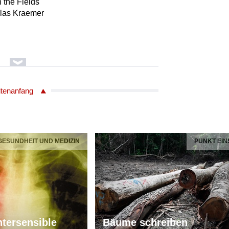
 the Fields
olas Kraemer
itenanfang
 GESUNDHEIT UND MEDIZIN
PUNKT EIN
tersensible
Bäume schreiben