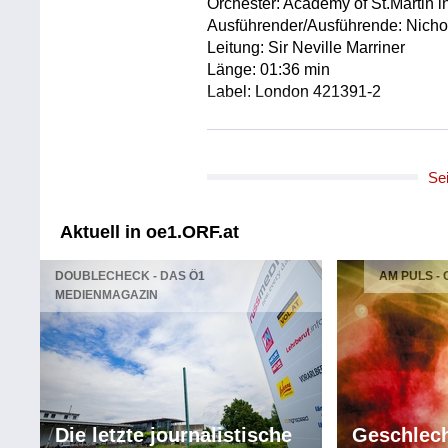
Orchester: Academy of St.Martin in
Ausführender/Ausführende: Nich
Leitung: Sir Neville Marriner
Länge: 01:36 min
Label: London 421391-2
Se
Aktuell in oe1.ORF.at
DOUBLECHECK - DAS Ö1
AM PULS -
MEDIENMAGAZIN
Die letzte journalistische
Geschlech