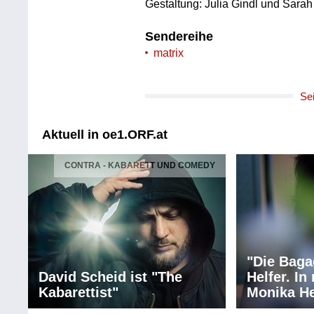
Gestaltung: Julia Gindl und Sarah
Sendereihe
matrix
Se
Aktuell in oe1.ORF.at
CONTRA - KABARETT UND COMEDY
"Die Baga
David Scheid ist "The
Helfer. I
Kabarettist"
Monika He