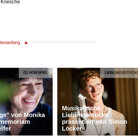
 Kriesche
itenanfang
Ö1 HÖRSPIEL
LIEBLINGSSTÜCK
Musikalische
ge" von Monika
Lieblingsstücke
n memoriam
präsentiert von Simon
lfer
Löcker