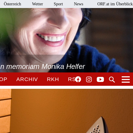
Österreich
Wetter
Sport
News
ORF.at im Überblick
 In memoriam Monika Helfer
OP
ARCHIV
RKH
RSO