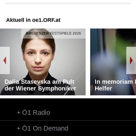
Aktuell in oe1.ORF.at
BREGENZER FESTSPIELE 2026
Dalia Stasevska am Pult
In memoriam 
der Wiener Symphoniker
Helfer
Ö1 Radio
Ö1 On Demand