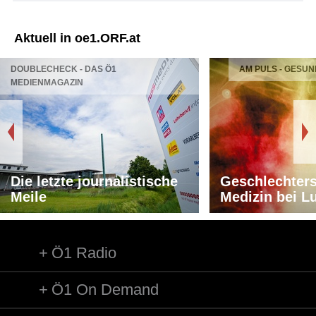
Aktuell in oe1.ORF.at
DOUBLECHECK - DAS Ö1
AM PULS - GESUN
MEDIENMAGAZIN
Die letzte journalistische
Geschlechters
Meile
Medizin bei L
Ö1 Radio
Ö1 On Demand