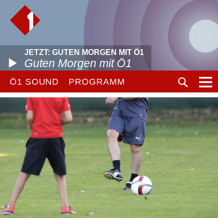
JETZT: GUTEN MORGEN MIT Ö1
Guten Morgen mit Ö1
Ö1 SOUND
PROGRAMM