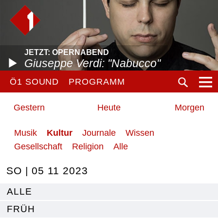
JETZT: OPERNABEND
Giuseppe Verdi: "Nabucco"
Ö1 SOUND
PROGRAMM
Gestern
Heute
Morgen
Musik
Kultur
Journale
Wissen
Gesellschaft
Religion
Alle
SO | 05 11 2023
ALLE
FRÜH