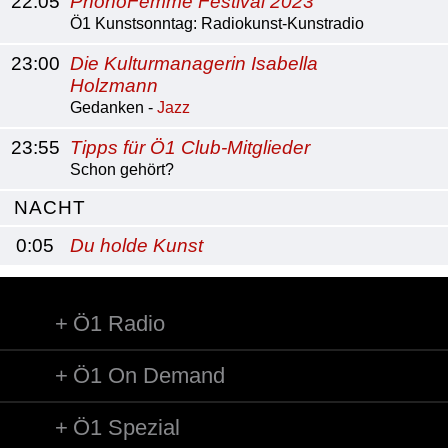
22:05
PhonoFemme Festival 2023
Ö1 Kunstsonntag: Radiokunst-Kunstradio
23:00
Die Kulturmanagerin Isabella
Holzmann
Gedanken -
Jazz
23:55
Tipps für Ö1 Club-Mitglieder
Schon gehört?
NACHT
0:05
Du holde Kunst
Ö1 Radio
Ö1 On Demand
Ö1 Spezial