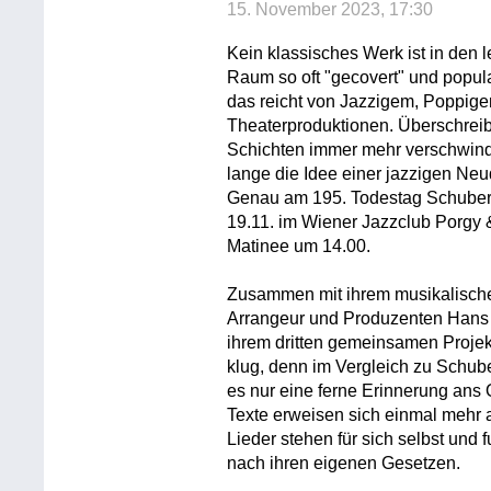
15. November 2023, 17:30
Kein klassisches Werk ist in den 
Raum so oft "gecovert" und popula
das reicht von Jazzigem, Poppige
Theaterproduktionen. Überschreib
Schichten immer mehr verschwinde
lange die Idee einer jazzigen Neud
Genau am 195. Todestag Schuberts
19.11. im Wiener Jazzclub Porgy 
Matinee um 14.00.
Zusammen mit ihrem musikalischen
Arrangeur und Produzenten Hans Z
ihrem dritten gemeinsamen Projek
klug, denn im Vergleich zu Schubert
es nur eine ferne Erinnerung ans 
Texte erweisen sich einmal mehr al
Lieder stehen für sich selbst und f
nach ihren eigenen Gesetzen.