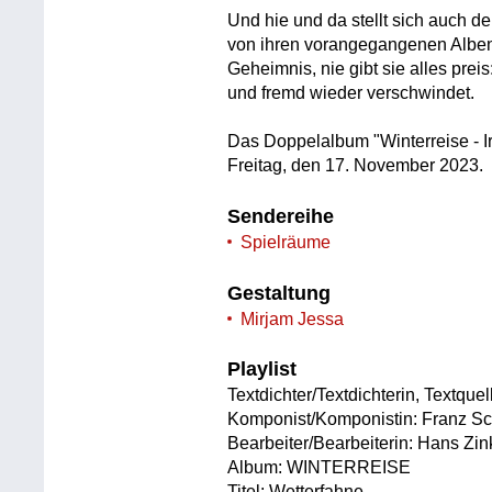
Und hie und da stellt sich auch der 
von ihren vorangegangenen Alben 
Geheimnis, nie gibt sie alles prei
und fremd wieder verschwindet.
Das Doppelalbum "Winterreise - Ir
Freitag, den 17. November 2023.
Sendereihe
Spielräume
Gestaltung
Mirjam Jessa
Playlist
Textdichter/Textdichterin, Textque
Komponist/Komponistin: Franz Sc
Bearbeiter/Bearbeiterin: Hans Zinkl
Album: WINTERREISE
Titel: Wetterfahne