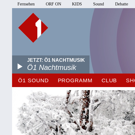
Fernsehen
ORF ON
KIDS
Sound
Debatte
JETZT: Ö1 NACHTMUSIK
Ö1 Nachtmusik
Ö1 SOUND
PROGRAMM
CLUB
SH