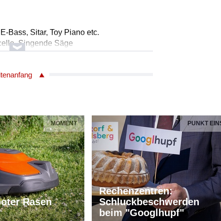
, E-Bass, Sitar, Toy Piano etc.
ncello, Singende Säge
mpete, Flügelhorn
dt/Bass
itenanfang
nd Rommel
lle: Wilhelm Müller
MOMENT
PUNKT EIN
hubert
, Iris Träutner
Rechenzentren:
, E-Bass, Sitar, Toy Piano etc.
oter Rasen
Schluckbeschwerden
ncello, Singende Säge
beim "Googlhupf"
mpete, Flügelhorn