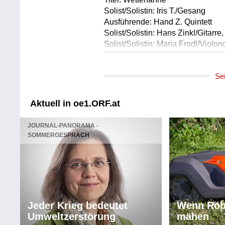
Solist/Solistin: Iris T./Gesang
Ausführende: Hand Z. Quintett
Solist/Solistin: Hans Zinkl/Gitarre
Solist/Solistin: Maria Frodl/Violo
Solist/Solistin: Dominik Fuss/Tro
Solist/Solistin: Wolfram Derschmi
Se
Solist/Solistin: Schlagzeug/Ber
Länge: 01:57 min
Label: iris-t@gmx.at / Hoanzl
Aktuell in oe1.ORF.at
Textdichter/Textdichterin, Textque
JOURNAL-PANORAMA -
Komponist/Komponistin: Franz Sc
SOMMERGESPRÄCH
Bearbeiter/Bearbeiterin: Hans Zinkl
Album: WINTERREISE
Titel: Der Lindenbaum
Solist/Solistin: Iris T./Gesang
Ausführende: Hand Z. Quintett
Solist/Solistin: Hans Zinkl/Gitarre
Jeder Krieg bedeutet
Wenn Rob
Solist/Solistin: Maria Frodl/Violo
Umweltzerstörung
mähen
Solist/Solistin: Dominik Fuss/Tro