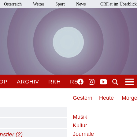
Österreich
Wetter
Sport
News
ORF.at im Überblick
OP
ARCHIV
RKH
RSO
Gestern
Heute
Morg
Musik
Kultur
Journale
stler (2)