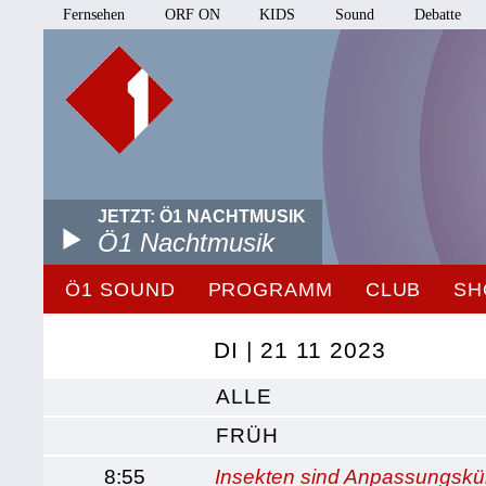
Fernsehen
ORF ON
KIDS
Sound
Debatte
JETZT: Ö1 NACHTMUSIK
Ö1 Nachtmusik
Ö1 SOUND
PROGRAMM
CLUB
SH
DI | 21 11 2023
ALLE
FRÜH
8:55
Insekten sind Anpassungskün