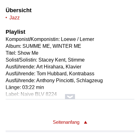
Übersicht
Jazz
Playlist
Komponist/Komponistin: Loewe / Lerner
Album: SUMME ME, WINTER ME
Titel: Show Me
Solist/Solistin: Stacey Kent, Stimme
Ausführende: Art Hirahara, Klavier
Ausführende: Tom Hubbard, Kontrabass
Ausführende: Anthony Pinciotti, Schlagzeug
Länge: 03:22 min
Label: Naive BLV 8224
Komponist/Komponistin: Phil Boutelje 1895-1979
Komponist/Komponistin: Dick Winfree
Album: Strictly Solid
Seitenanfang
Titel: China boy/instr.
Ausführende: Martin Breinschmid & The Radio Kings