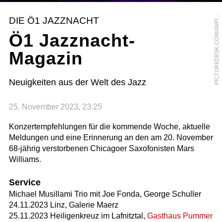
I
C
T
U
R
E
D
E
S
K
.
C
O
M
/
A
N
P
R
A
M
O
N
V
A
N
F
L
Y
M
E
P
N
DIE Ö1 JAZZNACHT
/
Ö1 Jazznacht-
Magazin
Neuigkeiten aus der Welt des Jazz
25. November 2023, 23:25
Konzertempfehlungen für die kommende Woche, aktuelle
Meldungen und eine Erinnerung an den am 20. November
68-jährig verstorbenen Chicagoer Saxofonisten Mars
Williams.
Service
Michael Musillami Trio mit Joe Fonda, George Schuller
24.11.2023 Linz, Galerie Maerz
25.11.2023 Heiligenkreuz im Lafnitztal,
Gasthaus Pummer