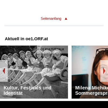
Seitenanfang
Aktuell in oe1.ORF.at
Ö1 KULTURTALK
Kultur, Festivals und
Milena Michik
Identität
Sommergespr