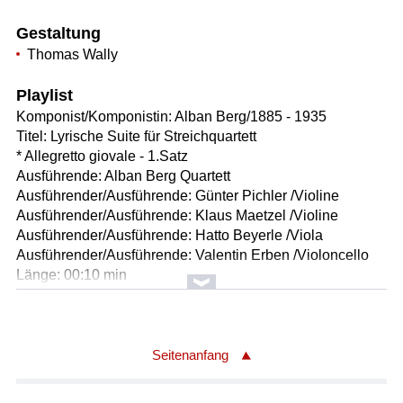
Gestaltung
Thomas Wally
Playlist
Komponist/Komponistin: Alban Berg/1885 - 1935
Titel: Lyrische Suite für Streichquartett
* Allegretto giovale - 1.Satz
Ausführende: Alban Berg Quartett
Ausführender/Ausführende: Günter Pichler /Violine
Ausführender/Ausführende: Klaus Maetzel /Violine
Ausführender/Ausführende: Hatto Beyerle /Viola
Ausführender/Ausführende: Valentin Erben /Violoncello
Länge: 00:10 min
Label: Teldec AW 6.41933
Komponist/Komponistin: Elliott Carter/1908
Gesamttitel: ELLIOTT CARTER: STREICHQUARTETTE
Seitenanfang
Titel: Quartett für Streicher Nr.3
Streichquartett