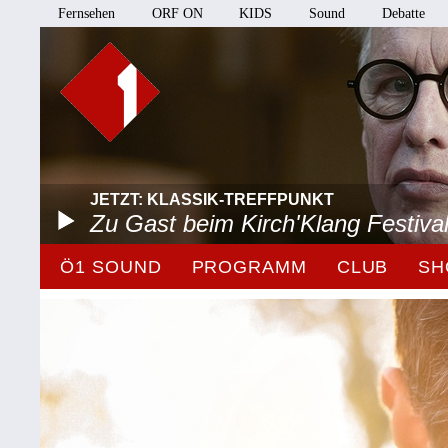
Fernsehen
ORF ON
KIDS
Sound
Debatte
JETZT: KLASSIK-TREFFPUNKT
Zu Gast beim Kirch'Klang Festiva
Ö1 SOUND
PROGRAMM
CLUB
SH