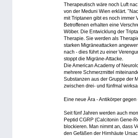
Therapeutisch wäre noch Luft nac
von der Meduni Wien erklärt. "Na
mit Triptanen gibt es noch immer V
Betroffenen erhalten eine Verschr
Wöber. Die Entwicklung der Triptan
Therapie. Sie werden als Therapie
starken Migräneattacken angewen
nach - dies führt zu einer Vereng
stoppt die Migräne-Attacke.
Die American Academy of Neurology
mehrere Schmerzmittel miteinander
Substanzen aus der Gruppe der Mu
zwischen drei- und fünfmal wirksa
Eine neue Ära - Antikörper gegen
Seit fünf Jahren werden auch mon
Peptid CGRP (Calcitonin Gene-Re
blockieren. Man nimmt an, dass 
den Gefäßen der Hirnhäute Ursac