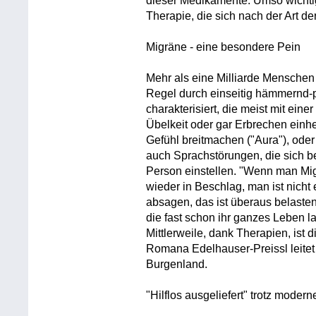
dieser Medikamente. Umso wichti
Therapie, die sich nach der Art de
Migräne - eine besondere Pein
Mehr als eine Milliarde Menschen l
Regel durch einseitig hämmernd
charakterisiert, die meist mit eine
Übelkeit oder gar Erbrechen einh
Gefühl breitmachen ("Aura"), oder
auch Sprachstörungen, die sich be
Person einstellen. "Wenn man Mi
wieder in Beschlag, man ist nicht 
absagen, das ist überaus belaste
die fast schon ihr ganzes Leben l
Mittlerweile, dank Therapien, ist 
Romana Edelhauser-Preissl leitet
Burgenland.
"Hilflos ausgeliefert" trotz modern