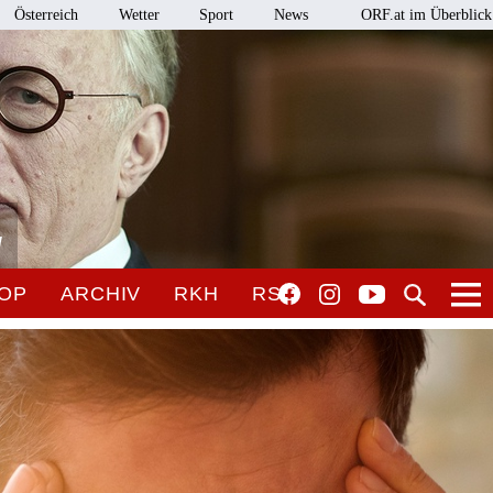
Österreich
Wetter
Sport
News
ORF.at im Überblick
l
OP
ARCHIV
RKH
RSO