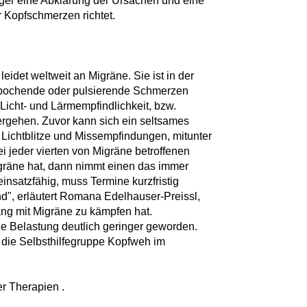
ger eine Abklärung der Ursachen und eine
r Kopfschmerzen richtet.
eidet weltweit an Migräne. Sie ist in der
-pochende oder pulsierende Schmerzen
r Licht- und Lärmempfindlichkeit, bzw.
ergehen. Zuvor kann sich ein seltsames
 Lichtblitze und Missempfindungen, mitunter
i jeder vierten von Migräne betroffenen
gräne hat, dann nimmt einen das immer
einsatzfähig, muss Termine kurzfristig
nd", erläutert Romana Edelhauser-Preissl,
ang mit Migräne zu kämpfen hat.
die Belastung deutlich geringer geworden.
 die Selbsthilfegruppe Kopfweh im
er Therapien .