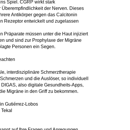
ins Spiel. CGRP wirkt stark
r Überempfindlichkeit der Nerven. Dieses
hrere Antikörper gegen das Calcitonin
n Rezeptor entwickelt und zugelassen
n Präparate müssen unter die Haut injiziert
den und sind zur Prophylaxe der Migräne
plagte Personen ein Segen.
eachten
le, interdisziplinäre Schmerztherapie
er Schmerzen und die Auslöser, so individuell
. DIGAS, also digitale Gesundheits-Apps,
 die Migräne in den Griff zu bekommen.
rin Gutiérrez-Lobos
 Tekal
pannt auf Ihre Fragen und Anregungen.