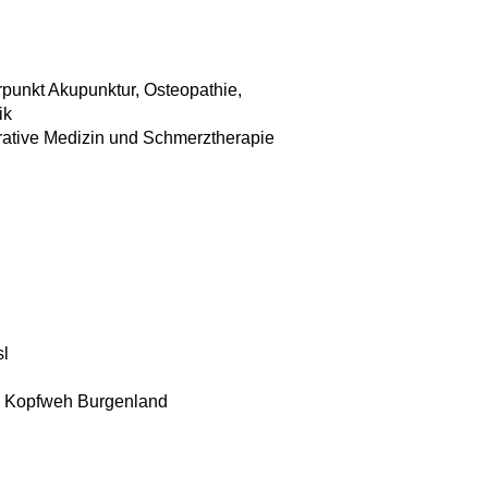
rpunkt Akupunktur, Osteopathie,
ik
egrative Medizin und Schmerztherapie
sl
G Kopfweh Burgenland