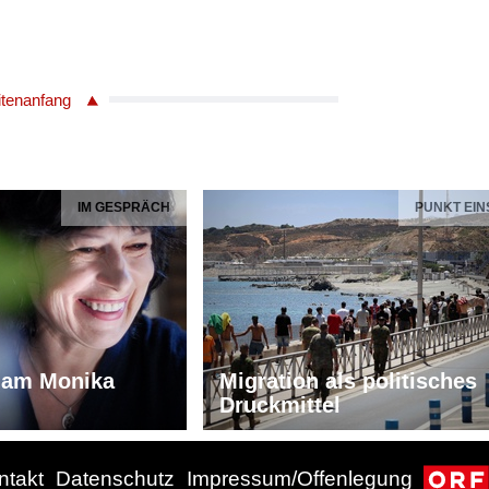
itenanfang
IM GESPRÄCH
PUNKT EIN
iam Monika
Migration als politisches
Druckmittel
ntakt
Datenschutz
Impressum/Offenlegung