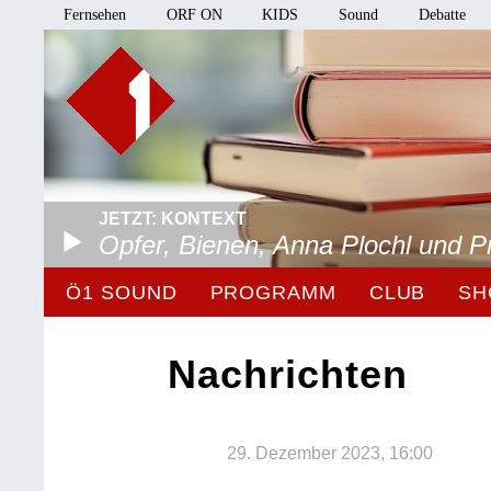
Fernsehen
ORF ON
KIDS
Sound
Debatte
JETZT: KONTEXT
Opfer, Bienen, Anna Plochl und 
Ö1 SOUND
PROGRAMM
CLUB
SH
Nachrichten
29. Dezember 2023, 16:00