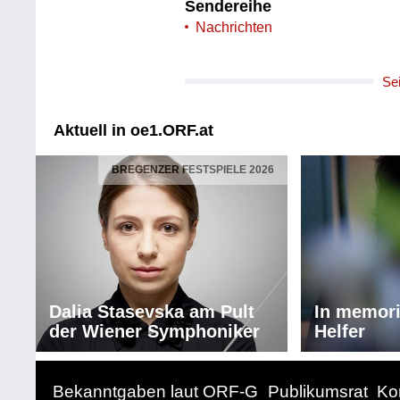
Sendereihe
Nachrichten
Se
Aktuell in oe1.ORF.at
BREGENZER FESTSPIELE 2026
Dalia Stasevska am Pult
In memor
der Wiener Symphoniker
Helfer
Bekanntgaben laut ORF-G
Publikumsrat
Ko