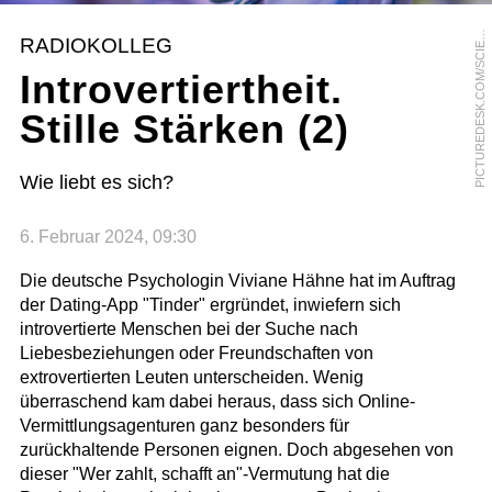
I
C
T
U
R
E
D
E
S
K
.
C
O
M
/
S
C
I
N
C
E
P
H
O
T
O
L
I
B
R
A
R
Y
/
I
A
N
G
O
W
L
A
N
P
D
RADIOKOLLEG
E
Introvertiertheit.
Stille Stärken (2)
Wie liebt es sich?
6. Februar 2024, 09:30
Die deutsche Psychologin Viviane Hähne hat im Auftrag
der Dating-App "Tinder" ergründet, inwiefern sich
introvertierte Menschen bei der Suche nach
Liebesbeziehungen oder Freundschaften von
extrovertierten Leuten unterscheiden. Wenig
überraschend kam dabei heraus, dass sich Online-
Vermittlungsagenturen ganz besonders für
zurückhaltende Personen eignen. Doch abgesehen von
dieser "Wer zahlt, schafft an"-Vermutung hat die