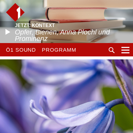
JETZT: KONTEXT
Opfer, Bienen, Anna Plochl und
Prominenz
Ö1 SOUND
PROGRAMM