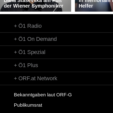
Dalia Stasevska am Pult
In memoriam 
der Wiener Symphoniker
Helfer
Ö1 Radio
Ö1 On Demand
Ö1 Spezial
Ö1 Plus
ORF.at Network
Bekanntgaben laut ORF-G
Publikumsrat