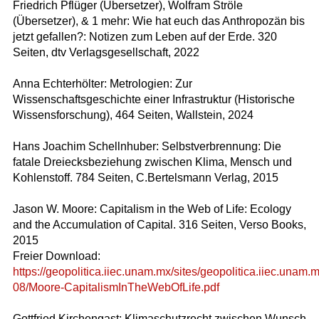
Friedrich Pflüger (Übersetzer), Wolfram Ströle
(Übersetzer), & 1 mehr: Wie hat euch das Anthropozän bis
jetzt gefallen?: Notizen zum Leben auf der Erde. 320
Seiten, dtv Verlagsgesellschaft, 2022
Anna Echterhölter: Metrologien: Zur
Wissenschaftsgeschichte einer Infrastruktur (Historische
Wissensforschung), 464 Seiten, Wallstein, 2024
Hans Joachim Schellnhuber: Selbstverbrennung: Die
fatale Dreiecksbeziehung zwischen Klima, Mensch und
Kohlenstoff. 784 Seiten, C.Bertelsmann Verlag, 2015
Jason W. Moore: Capitalism in the Web of Life: Ecology
and the Accumulation of Capital. 316 Seiten, Verso Books,
2015
Freier Download:
https://geopolitica.iiec.unam.mx/sites/geopolitica.iiec.unam.m
08/Moore-CapitalismInTheWebOfLife.pdf
Gottfried Kirchengast: Klimaschutzrecht zwischen Wunsch