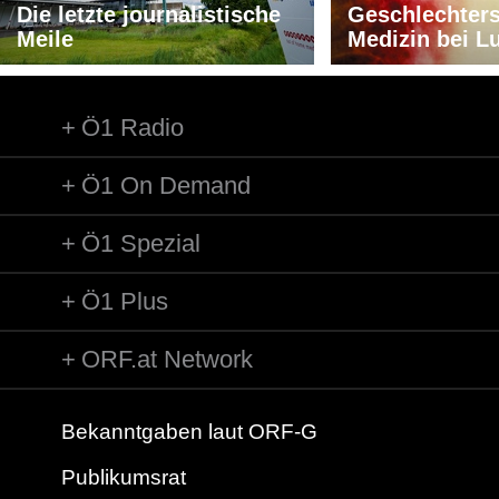
Die letzte journalistische
Geschlechters
Meile
Medizin bei L
Ö1 Radio
Ö1 On Demand
Ö1 Spezial
Ö1 Plus
ORF.at Network
Bekanntgaben laut ORF-G
Publikumsrat