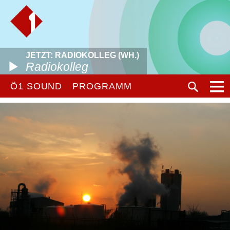
JETZT: RADIOKOLLEG (WH.)
Radiokolleg
Ö1 SOUND
PROGRAMM