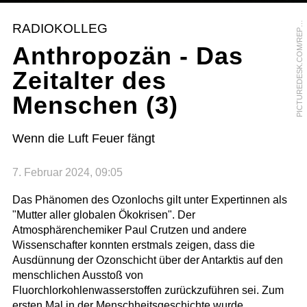
I
C
T
U
R
E
D
E
S
K
.
C
O
M
/
R
E
R
T
E
R
S
/
F
R
E
D
G
U
E
R
D
I
P
O
N
RADIOKOLLEG
P
Anthropozän - Das
Zeitalter des
Menschen (3)
Wenn die Luft Feuer fängt
7. Februar 2024, 09:05
Das Phänomen des Ozonlochs gilt unter Expertinnen als
"Mutter aller globalen Ökokrisen". Der
Atmosphärenchemiker Paul Crutzen und andere
Wissenschafter konnten erstmals zeigen, dass die
Ausdünnung der Ozonschicht über der Antarktis auf den
menschlichen Ausstoß von
Fluorchlorkohlenwasserstoffen zurückzuführen sei. Zum
ersten Mal in der Menschheitsgeschichte wurde