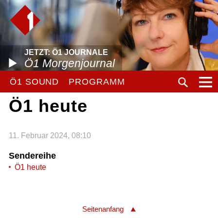
JETZT: Ö1 JOURNALE
Ö1 Morgenjournal
Ö1 SOUND
PROGRAMM
Ö1 heute
11. Februar 2024, 08:10
Sendereihe
Ö1 heute
Seitenanfang