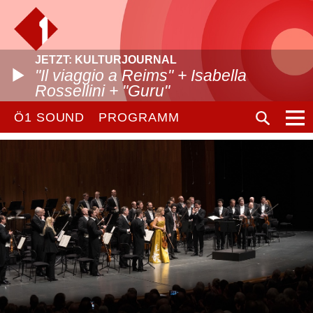
JETZT: KULTURJOURNAL
"Il viaggio a Reims" + Isabella
Rossellini + "Guru"
Ö1 SOUND
PROGRAMM