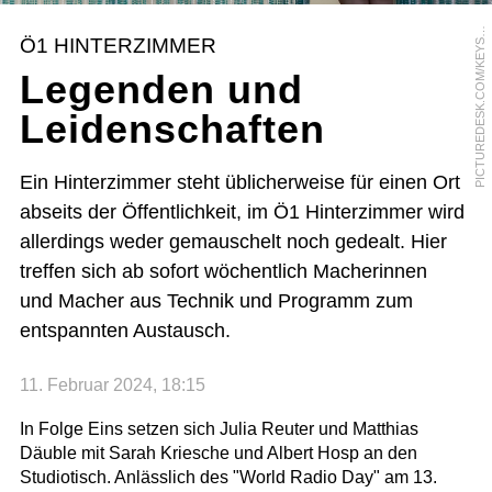
I
C
T
U
R
E
D
E
S
K
.
C
O
M
/
K
E
Y
T
O
N
E
/
G
E
O
R
G
I
O
S
K
E
F
A
L
A
P
S
Ö1 HINTERZIMMER
S
Legenden und
Leidenschaften
Ein Hinterzimmer steht üblicherweise für einen Ort
abseits der Öffentlichkeit, im Ö1 Hinterzimmer wird
allerdings weder gemauschelt noch gedealt. Hier
treffen sich ab sofort wöchentlich Macherinnen
und Macher aus Technik und Programm zum
entspannten Austausch.
11. Februar 2024, 18:15
In Folge Eins setzen sich Julia Reuter und Matthias
Däuble mit Sarah Kriesche und Albert Hosp an den
Studiotisch. Anlässlich des "World Radio Day" am 13.