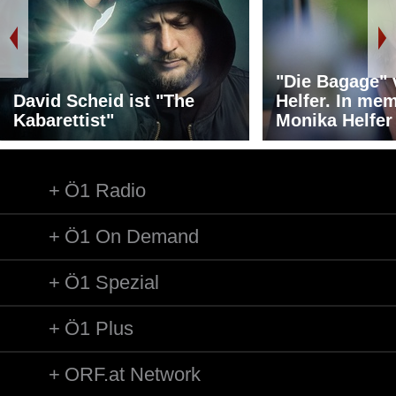
"Die Bagage"
David Scheid ist "The
Helfer. In me
Kabarettist"
Monika Helfer
Ö1 Radio
Ö1 On Demand
Ö1 Spezial
Ö1 Plus
ORF.at Network