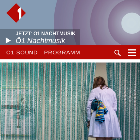
JETZT: Ö1 NACHTMUSIK
Ö1 Nachtmusik
Ö1 SOUND
PROGRAMM