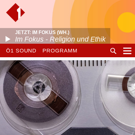
JETZT: IM FOKUS (WH.)
Im Fokus - Religion und Ethik
Ö1 SOUND
PROGRAMM