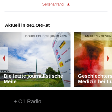
Seitenanfang
Aktuell in oe1.ORF.at
DOUBLECHECK | 06 08 2026
AM PULS - GESUN
Die letzte journalistische
Geschlechters
Meile
Medizin bei L
Ö1 Radio