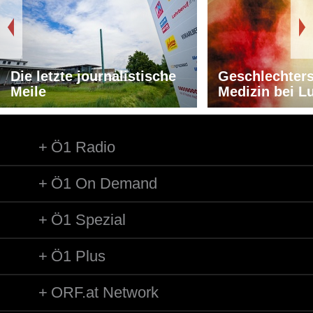
Die letzte journalistische
Geschlechters
Meile
Medizin bei L
Ö1 Radio
Ö1 On Demand
Ö1 Spezial
Ö1 Plus
ORF.at Network