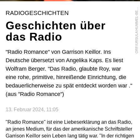
R
F
/
U
R
S
U
L
A
H
U
M
M
E
L
-
B
R
G
E
O
R
RADIOGESCHICHTEN
E
Geschichten über
das Radio
"Radio Romance" von Garrison Keillor. Ins
Deutsche übersetzt von Angelika Kaps. Es liest
Wolfram Berger. "Das Radio, glaubte Roy, war
eine rohe, primitive, hinreißende Einrichtung, die
bedauerlicherweise zu spät entdeckt worden war ."
(aus "Radio Romance")
13. Februar 2024, 11:05
"Radio Romance" ist eine Liebeserklärung an das Radio,
an jenes Medium, für das der amerikanische Schriftsteller
Garrison Keillor sein Leben lang tätig war. "In der richtigen