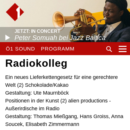
JETZT: IN CONCERT
Peter Somuah bei Jazz Baltica
Ö1 SOUND
PROGRAMM
Radiokolleg
Ein neues Lieferkettengesetz für eine gerechtere
Welt (2) Schokolade/Kakao
Gestaltung: Ute Maurnböck
Positionen in der Kunst (2) alien productions -
Außerirdische im Radio
Gestaltung: Thomas Mießgang, Hans Groiss, Anna
Soucek, Elisabeth Zimmermann