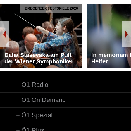
BREGENZER FESTSPIELE 2026
Dalia Stasevska am Pult
In memoriam 
der Wiener Symphoniker
Helfer
Ö1 Radio
Ö1 On Demand
Ö1 Spezial
Ö1 Plus