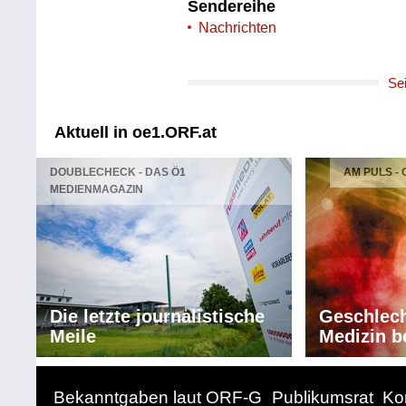
Sendereihe
Nachrichten
Se
Aktuell in oe1.ORF.at
DOUBLECHECK - DAS Ö1
AM PULS -
MEDIENMAGAZIN
Die letzte journalistische
Geschlech
Meile
Medizin b
Bekanntgaben laut ORF-G
Publikumsrat
Ko