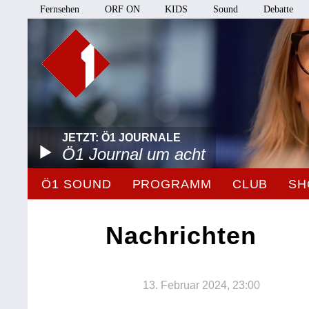
Fernsehen
ORF ON
KIDS
Sound
Debatte
JETZT: Ö1 JOURNALE
Ö1 Journal um acht
Ö1 SOUND
PROGRAMM
CLUB
SH
Nachrichten
13. Februar 2024, 23:00