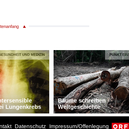
itenanfang
 GESUNDHEIT UND MEDIZIN
PUNKT EIN
tersensible
Bäume schreiben
ei Lungenkrebs
Weltgeschichte
ntakt
Datenschutz
Impressum/Offenlegung