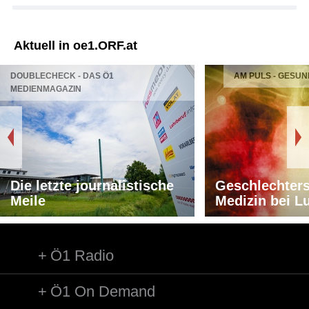
Aktuell in oe1.ORF.at
DOUBLECHECK - DAS Ö1
AM PULS - GESUN
MEDIENMAGAZIN
Die letzte journalistische
Geschlechters
Meile
Medizin bei L
Ö1 Radio
Ö1 On Demand