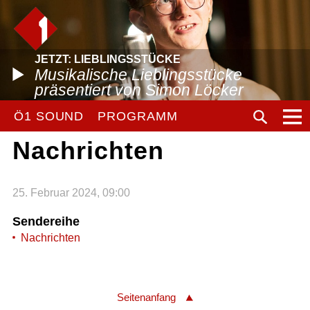
JETZT: LIEBLINGSSTÜCKE
Musikalische Lieblingsstücke
präsentiert von Simon Löcker
Ö1 SOUND
PROGRAMM
Nachrichten
25. Februar 2024, 09:00
Sendereihe
Nachrichten
Seitenanfang