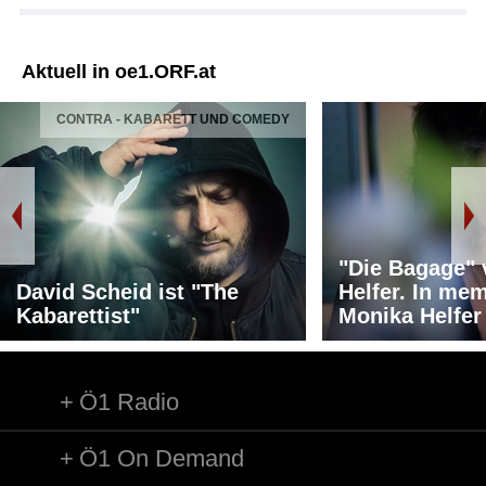
Aktuell in oe1.ORF.at
CONTRA - KABARETT UND COMEDY
"Die Bagage"
David Scheid ist "The
Helfer. In me
Kabarettist"
Monika Helfer
Ö1 Radio
Ö1 On Demand