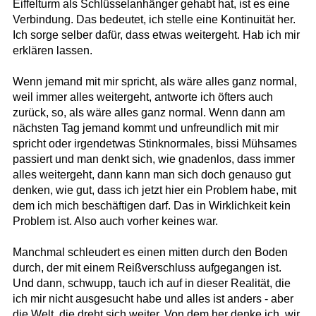
Eiffelturm als Schlüsselanhänger gehabt hat, ist es eine
Verbindung. Das bedeutet, ich stelle eine Kontinuität her.
Ich sorge selber dafür, dass etwas weitergeht. Hab ich mir
erklären lassen.
Wenn jemand mit mir spricht, als wäre alles ganz normal,
weil immer alles weitergeht, antworte ich öfters auch
zurück, so, als wäre alles ganz normal. Wenn dann am
nächsten Tag jemand kommt und unfreundlich mit mir
spricht oder irgendetwas Stinknormales, bissi Mühsames
passiert und man denkt sich, wie gnadenlos, dass immer
alles weitergeht, dann kann man sich doch genauso gut
denken, wie gut, dass ich jetzt hier ein Problem habe, mit
dem ich mich beschäftigen darf. Das in Wirklichkeit kein
Problem ist. Also auch vorher keines war.
Manchmal schleudert es einen mitten durch den Boden
durch, der mit einem Reißverschluss aufgegangen ist.
Und dann, schwupp, tauch ich auf in dieser Realität, die
ich mir nicht ausgesucht habe und alles ist anders - aber
die Welt, die dreht sich weiter. Von dem her denke ich, wir