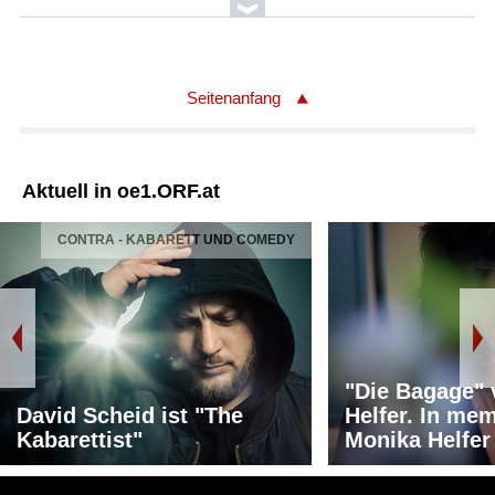
Seitenanfang
Aktuell in oe1.ORF.at
CONTRA - KABARETT UND COMEDY
"Die Bagage"
David Scheid ist "The
Helfer. In me
Kabarettist"
Monika Helfer