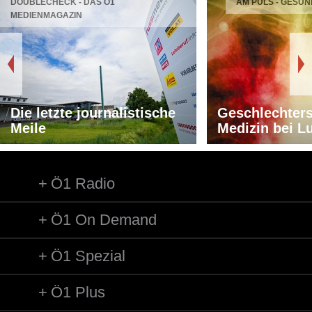
DOUBLECHECK - DAS Ö1
AM PULS - GESUN
MEDIENMAGAZIN
Die letzte journalistische
Geschlechters
Meile
Medizin bei L
Ö1 Radio
Ö1 On Demand
Ö1 Spezial
Ö1 Plus