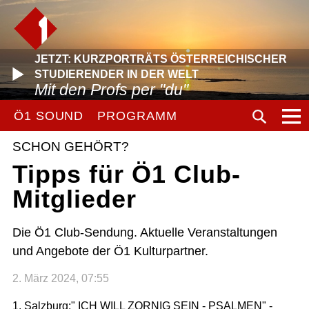
JETZT: KURZPORTRÄTS ÖSTERREICHISCHER
STUDIERENDER IN DER WELT
Mit den Profs per "du"
Ö1 SOUND
PROGRAMM
SCHON GEHÖRT?
Tipps für Ö1 Club-
Mitglieder
Die Ö1 Club-Sendung. Aktuelle Veranstaltungen
und Angebote der Ö1 Kulturpartner.
2. März 2024, 07:55
1. Salzburg:" ICH WILL ZORNIG SEIN - PSALMEN" -