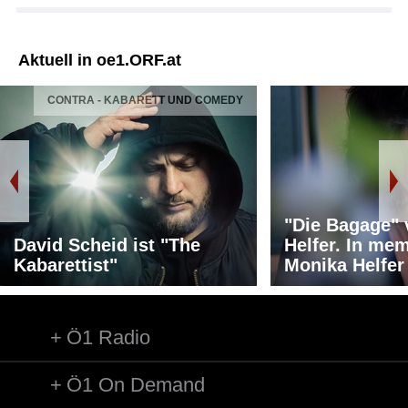
Aktuell in oe1.ORF.at
CONTRA - KABARETT UND COMEDY
"Die Bagage"
David Scheid ist "The
Helfer. In me
Kabarettist"
Monika Helfer
Ö1 Radio
Ö1 On Demand