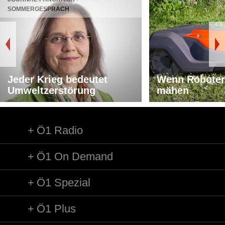
SOMMERGESPRÄCH
Jeder Krieg bedeutet
Wenn Roboter
Umweltzerstörung
mähen
Ö1 Radio
Ö1 On Demand
Ö1 Spezial
Ö1 Plus