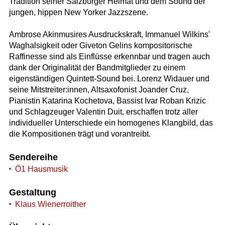
Tradition seiner Salzburger Heimat und dem Sound der
jungen, hippen New Yorker Jazzszene.
Ambrose Akinmusires Ausdruckskraft, Immanuel Wilkins'
Waghalsigkeit oder Giveton Gelins kompositorische
Raffinesse sind als Einflüsse erkennbar und tragen auch
dank der Originalität der Bandmitglieder zu einem
eigenständigen Quintett-Sound bei. Lorenz Widauer und
seine Mitstreiter:innen, Altsaxofonist Joander Cruz,
Pianistin Katarina Kochetova, Bassist Ivar Roban Krizic
und Schlagzeuger Valentin Duit, erschaffen trotz aller
individueller Unterschiede ein homogenes Klangbild, das
die Kompositionen trägt und vorantreibt.
Sendereihe
Ö1 Hausmusik
Gestaltung
Klaus Wienerroither