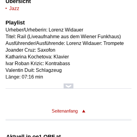
Übersicht
Jazz
Playlist
Urheber/Urheberin: Lorenz Widauer
Titel: Rail (Liveaufnahme aus dem Wiener Funkhaus)
Ausführender/Ausführende: Lorenz Widauer: Trompete
Joander Cruz: Saxofon
Katharina Kochetova: Klavier
Ivar Roban Krizic: Kontrabass
Valentin Duit: Schlagzeug
Länge: 07:16 min
Urheber/Urheberin: Lorenz Widauer
Titel: The last days before (Liveaufnahme aus dem Wiener
Funkhaus)
Ausführender/Ausführende: Lorenz Widauer: Trompete
Seitenanfang
Joander Cruz: Saxofon
Katharina Kochetova: Klavier
Ivar Roban Krizic: Kontrabass
Aktuell in oe1.ORF.at