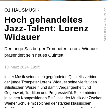
R
F
/
U
R
S
U
L
A
H
U
M
M
E
L
-
B
R
G
E
O
R
Ö1 HAUSMUSIK
E
Hoch gehandeltes
Jazz-Talent: Lorenz
Widauer
Der junge Salzburger Trompeter Lorenz Widauer
präsentiert sein neues Quintett
10. März 2024, 19:05
In der Musik seines neu gegründeten Quintetts verbindet
der junge Trompeter Lorenz Widauer seine vielfältigen
stilistischen Wurzeln und damit Vergangenheit und
Gegenwart, Tradition und Progressivität. So kombiniert er
in seinen Kompositionen Einflüsse der Musik der Zweiten
Wiener Schule mit solchen der starken klassischen